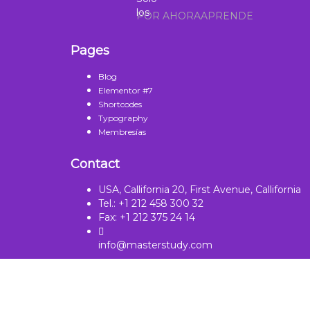
POR AHORAAPRENDE
Pages
Blog
Elementor #7
Shortcodes
Typography
Membresías
Contact
USA, Callifornia 20, First Avenue, Callifornia
Tel.: +1 212 458 300 32
Fax: +1 212 375 24 14
info@masterstudy.com
Sign In