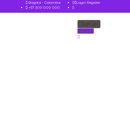
Bogotá - Colombia
Login
Register
+57 300 000 000
Sign up
Log in