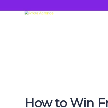
¿Tienes alguna pregunta?
Enviar la consulta
Mensaje enviado.
Cerrar
How to Win F