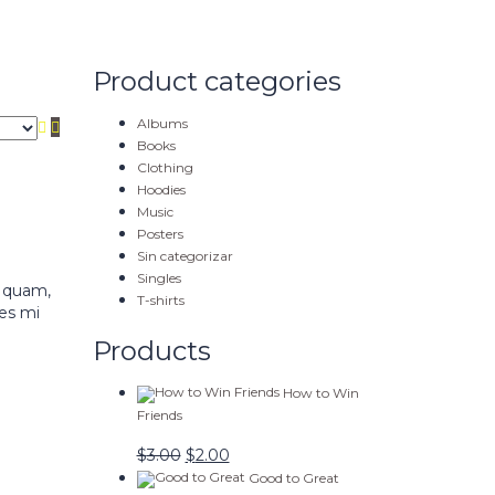
Product categories
Albums
Books
Clothing
Hoodies
Music
Posters
Sin categorizar
Singles
r quam,
T-shirts
ies mi
Products
How to Win
Friends
$
3.00
$
2.00
Good to Great